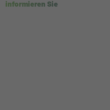
informieren Sie
Liebe Patientinnen, regelmäßige Vorsorge-
und Kontrolltermine sind wichtig, um Ihre
Gesundheit langfristig zu schützen. Durch
eine frühzeitige Vereinbarung: vermeiden
Sie lange Wartezeiten und sichern sich
Ihren Wunschtermin, ermöglichen wir eine
lückenlose...