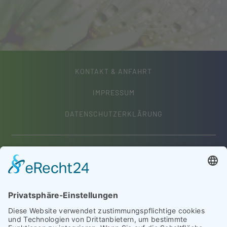
KONTAKT & ANFAHRT
IMPRESSUM
DATENSCHUTZERKLÄRUNG
Frauenärzte im Westpark
Geiselhöringer Straße 63
94315 Straubing
Dr. med. Susanne Goldenstein
Telefon:
09421 33 988