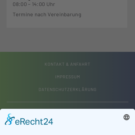
08:00 – 14:00 Uhr
Termine nach Vereinbarung
KONTAKT & ANFAHRT
IMPRESSUM
DATENSCHUTZERKLÄRUNG
Frauenärzte im Westpark
Geiselhöringer Straße 63
94315 Straubing