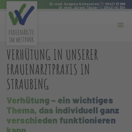
Dr. med. Susanne Goldenstein
09421 33 988
Dr. med. Jürgen Täuber
09421 40 304
VERHÜTUNG IN UNSERER
FRAUENARZTPRAXIS IN
STRAUBING
Verhütung – ein wichtiges
Thema, das individuell ganz
verschieden funktionieren
kann