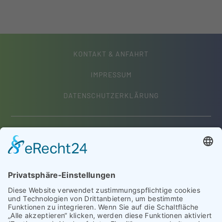
KONTAKT & ANFAHRT
IMPRESSUM
DATENSCHUTZERKLÄRUNG
Frauenärzte im Westpark
Geiselhöringer Straße 63
94315 Straubing
Dr. med. Susanne Goldenstein
Telefon:
09421 33 988
info@frauenaerztin-straubing.de